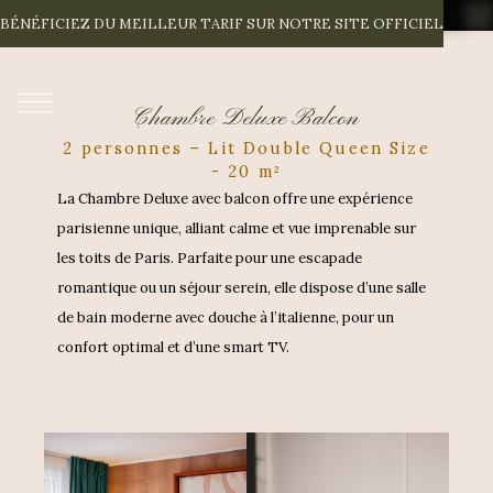
C
H
A
M
B
R
E
D
E
L
U
X
E
B
A
L
C
O
N
BÉNÉFICIEZ DU MEILLEUR TARIF SUR NOTRE SITE OFFICIEL
FR
Chambre Deluxe Balcon
2 personnes – Lit Double Queen Size
- 20 m²
La Chambre Deluxe avec balcon offre une expérience
parisienne unique, alliant calme et vue imprenable sur
les toits de Paris. Parfaite pour une escapade
romantique ou un séjour serein, elle dispose d’une salle
de bain moderne avec douche à l’italienne, pour un
confort optimal et d’une smart TV.