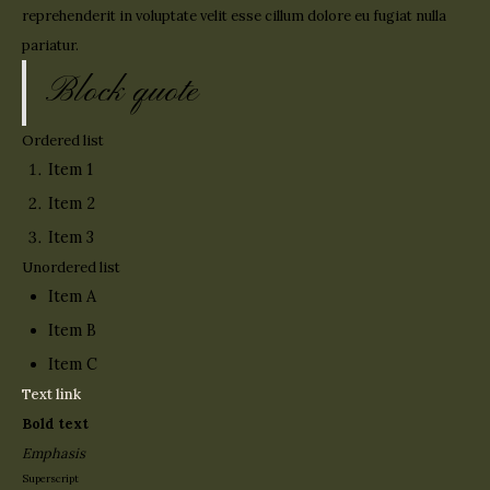
reprehenderit in voluptate velit esse cillum dolore eu fugiat nulla
pariatur.
Block quote
Ordered list
Item 1
Item 2
Item 3
Unordered list
Item A
Item B
Item C
Text link
Bold text
Emphasis
Superscript