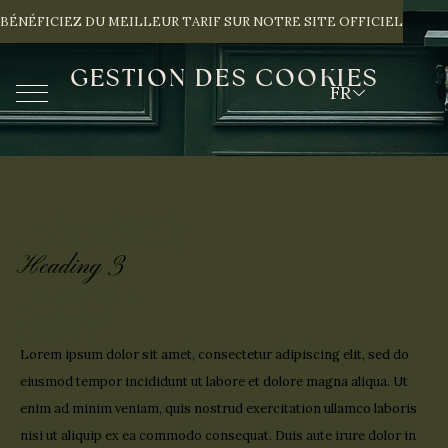
BÉNÉFICIEZ DU MEILLEUR TARIF SUR NOTRE SITE OFFICIEL
G
E
S
T
I
O
N
D
E
S
C
O
O
K
I
E
S
FR
HEADING 2
Heading 3
HEADING 4
Heading 5
Heading 6
Lorem ipsum dolor sit amet, consectetur adipiscing elit, sed do
eiusmod tempor incididunt ut labore et dolore magna aliqua. Ut
enim ad minim veniam, quis nostrud exercitation ullamco laboris
nisi ut aliquip ex ea commodo consequat. Duis aute irure dolor in