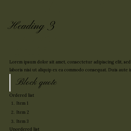
HEADING
Heading 3
HEADING 4
Heading 5
Heading 6
Lorem ipsum dolor sit amet, consectetur adipiscing elit, se
laboris nisi ut aliquip ex ea commodo consequat. Duis aute ir
Block quote
Ordered list
Item 1
Item 2
Item 3
Unordered list