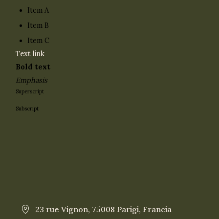
Item A
Item B
Item C
Text link
Bold text
Emphasis
Superscript
Subscript
23 rue Vignon, 75008 Parigi, Francia