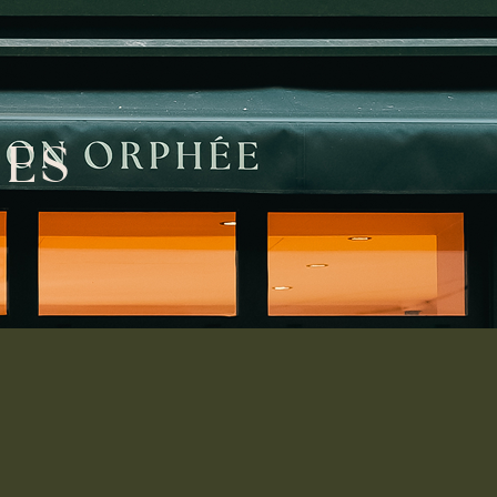
I
E
S