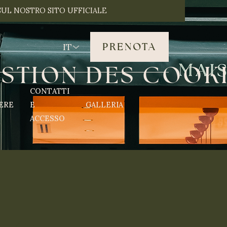
SUL NOSTRO SITO UFFICIALE
PRENOTA
IT
E
S
T
I
O
N
D
E
S
C
O
O
K
CONTATTI
ERE
E
GALLERIA
ACCESSO