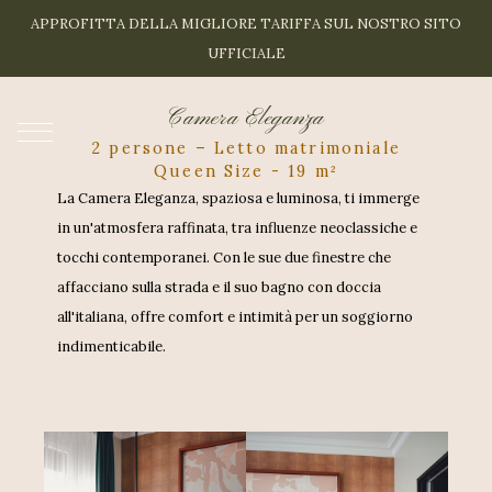
C
A
M
E
R
A
E
L
E
G
A
N
Z
A
APPROFITTA DELLA MIGLIORE TARIFFA SUL NOSTRO SITO
UFFICIALE
Camera Eleganza
IT
2 persone – Letto matrimoniale
Queen Size - 19 m²
La Camera Eleganza, spaziosa e luminosa, ti immerge
in un'atmosfera raffinata, tra influenze neoclassiche e
tocchi contemporanei. Con le sue due finestre che
affacciano sulla strada e il suo bagno con doccia
all'italiana, offre comfort e intimità per un soggiorno
indimenticabile.